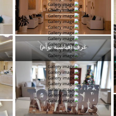
غرف (قياسية توأم)