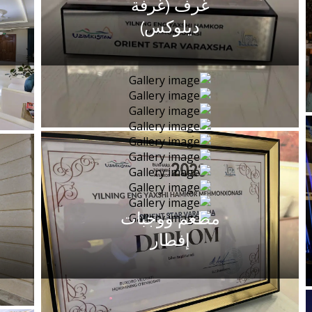
غرف (غرفة
ديلوكس)
مطعم ووجبات
إفطار