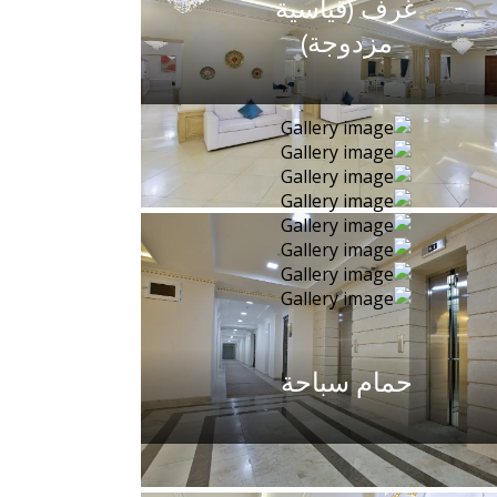
غرف (قياسية
مزدوجة)
حمام سباحة