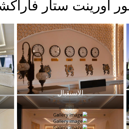
أورينت ستار فاراكشا
الاستقبال