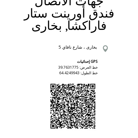
جهات الاتصال
فندق أورينت ستار
فاراكشا, بخارى
بخارى ، شارع نافاي 5
GPS إحداثيات
خط العرض: 39.7631775
خط الطول: 64.4249943