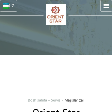
UZ
Bosh sahifa
–
Servis
–
Majlislar zali